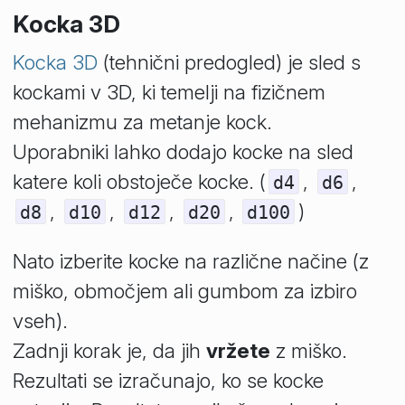
Kocka 3D
Kocka 3D
(tehnični predogled)
je sled s
kockami v 3D, ki temelji na fizičnem
mehanizmu za metanje kock.
Uporabniki lahko dodajo kocke na sled
katere koli obstoječe kocke. (
,
,
d4
d6
,
,
,
,
)
d8
d10
d12
d20
d100
Nato izberite kocke na različne načine (z
miško, območjem ali gumbom za izbiro
vseh).
Zadnji korak je, da jih
vržete
z miško.
Rezultati se izračunajo, ko se kocke