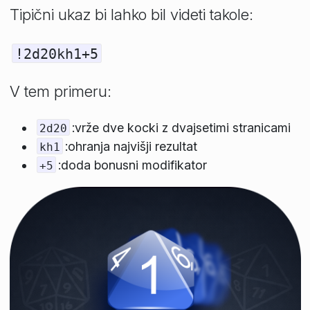
Tipični ukaz bi lahko bil videti takole:
!2d20kh1+5
V tem primeru:
:vrže dve kocki z dvajsetimi stranicami
2d20
:ohranja najvišji rezultat
kh1
:doda bonusni modifikator
+5