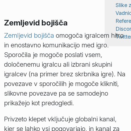
Slike 
Vadni
Refer
Zemljevid bojišča
Disco
Zemljevid bojišča
omogoča igralcem hitro
Twitte
in enostavno komunikacijo med igro.
Sporočila je mogoče poslati vsem,
določenemu igralcu ali izbrani skupini
igralcev (na primer brez skrbnika igre). Na
povezave v sporočilih je mogoče klikniti,
slikovne povezave pa se samodejno
prikažejo kot predogledi.
Privzeto klepet vključuje globalni kanal,
kjer se lahko vsi pogovarjajo, in kanal za