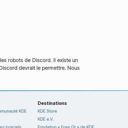
les robots de Discord. Il existe un
 Discord devrait le permettre. Nous
Destinations
ommunauté KDE
KDE Store
KDE e.V.
s logiciels
Fondation « Free Qt » de KDE