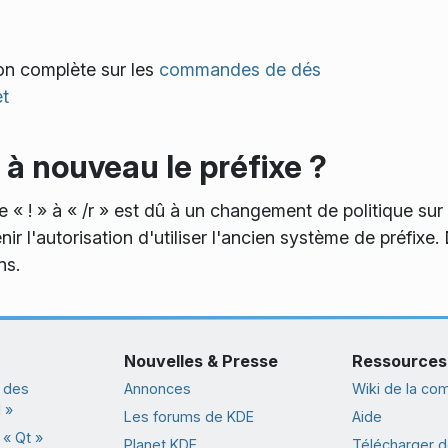
n complète sur les
commandes de dés
et
 à nouveau le préfixe ?
 « ! » à « /r » est dû à un changement de politique sur 
r l'autorisation d'utiliser l'ancien système de préfixe.
ns.
Nouvelles & Presse
Ressources
 des
Annonces
Wiki de la c
 »
Les forums de KDE
Aide
« Qt »
Planet KDE
Télécharger de