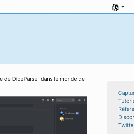
Sélectionne
ce de DiceParser dans le monde de
Captur
Tutori
Référ
Disco
Twitte