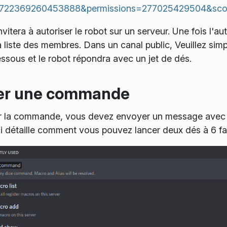
79722369260453888&permissions=277025429504&sco
nvitera à autoriser le robot sur un serveur. Une fois l'a
a liste des membres. Dans un canal public, Veuillez si
essous et le robot répondra avec un jet de dés.
er une commande
r la commande, vous devez envoyer un message avec «
i détaille comment vous pouvez lancer deux dés à 6 fa