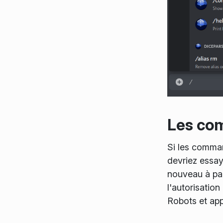
Les com
Si les comman
devriez essay
nouveau à part
l'autorisation
Robots et app