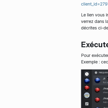
client_id=2
Le lien vous i
verrez dans l
décrites ci-d
Exécut
Pour exécute
Exemple : cec