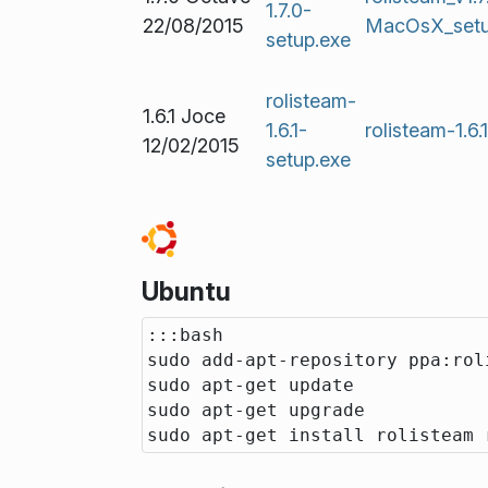
1.7.0-
22/08/2015
MacOsX_set
setup.exe
rolisteam-
1.6.1 Joce
1.6.1-
rolisteam-1.6
12/02/2015
setup.exe
Ubuntu
:::bash

sudo add-apt-repository ppa:roli
sudo apt-get update

sudo apt-get upgrade
